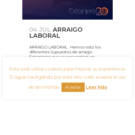
04 JUL
ARRAIGO
LABORAL
ARRAIGO LABORAL . Hemos visto los
diferentes Supuestos de arraigo.
Extranjeros que se encuentran en
España en situación irregular (sin una
autorización de estancia o residencia).
Esta web utiliza cookies para mejorar su experiencia.
Arraigo social. Si ha permanecido en
España...
Si sigue navegando por este sitio web, acepta el uso
de las mismas.
Leer Más
Aceptar
Leer más