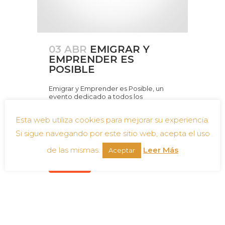
03 ABR
EMIGRAR Y
EMPRENDER ES
POSIBLE
Emigrar y Emprender es Posible, un
evento dedicado a todos los
Emprendedores tanto Extranjeros
como al Emprendedor local, que se
Esta web utiliza cookies para mejorar su experiencia.
encuentren en España, esta
interrelación es super interesante,
Si sigue navegando por este sitio web, acepta el uso
porque desde...
de las mismas.
Leer Más
Aceptar
Leer más