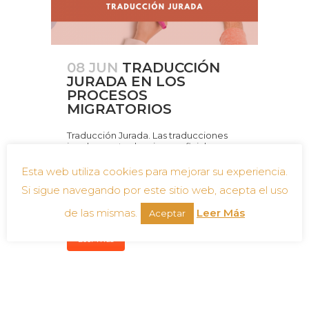
08 JUN
TRADUCCIÓN
JURADA EN LOS
PROCESOS
MIGRATORIOS
Traducción Jurada. Las traducciones
juradas son traducciones oficiales
realizadas por un traductor jurado o
certificado. Estas traducciones son
Esta web utiliza cookies para mejorar su experiencia.
reconocidas legalmente y suelen
Si sigue navegando por este sitio web, acepta el uso
requerirse para documentos oficiales
que serán presentados ante...
de las mismas.
Leer Más
Aceptar
Leer más