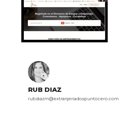
RUB DIAZ
rubdiazm@extranjeriadospuntocero.com