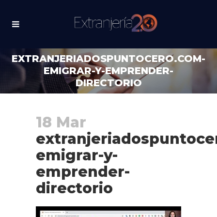
EXTRANJERIADOSPUNTOCERO.COM-
EMIGRAR-Y-EMPRENDER-
DIRECTORIO
18 Mar
extranjeriadospuntoce
emigrar-y-
emprender-
directorio