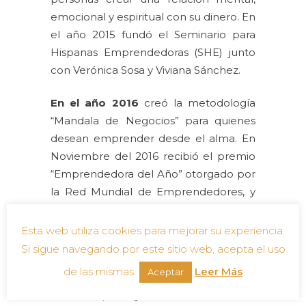
emocional y espiritual con su dinero. En
el año 2015 fundó el Seminario para
Hispanas Emprendedoras (SHE) junto
con Verónica Sosa y Viviana Sánchez.
En el año 2016
creó la metodología
“Mandala de Negocios” para quienes
desean emprender desde el alma. En
Noviembre del 2016 recibió el premio
“Emprendedora del Año” otorgado por
la Red Mundial de Emprendedores, y
cerró el año dándole la bienvenida a
Europa al reconocido autor y
Esta web utiliza cookies para mejorar su experiencia.
conferencista Ismael Cala en la
Si sigue navegando por este sitio web, acepta el uso
segunda edición de SHE.
de las mismas.
Leer Más
Aceptar
A la fecha, Joselyn ha acumulado miles