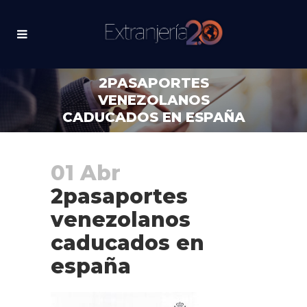
2PASAPORTES
VENEZOLANOS
CADUCADOS EN ESPAÑA
01 Abr
2pasaportes
venezolanos
caducados en
españa