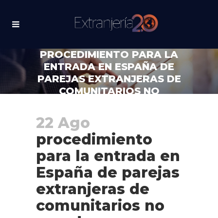
PROCEDIMIENTO PARA LA
ENTRADA EN ESPAÑA DE
PAREJAS EXTRANJERAS DE
COMUNITARIOS NO
CASADAS Y NO
REGISTRADAS 4
22 Ago
procedimiento
para la entrada en
España de parejas
extranjeras de
comunitarios no