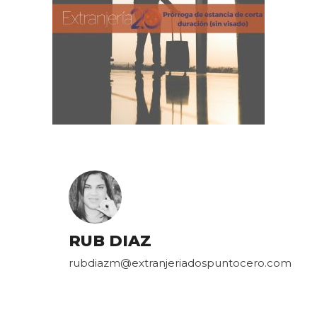
RUB DIAZ
rubdiazm@extranjeriadospuntocero.com