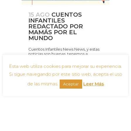
15 AGO
CUENTOS
INFANTILES
REDACTADO POR
MAMÁS POR EL
MUNDO
Cuentos Infantiles News News, y estas
noticias son buenas, tenemos a
disposición productos digitales para
los más pequeños de la casa (Cuentos
Esta web utiliza cookies para mejorar su experiencia.
infantiles : Ebooks Contacta),
redactado por Mamás por el...
Si sigue navegando por este sitio web, acepta el uso
de las mismas.
Leer Más
Aceptar
Leer más