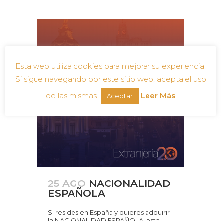
Esta web utiliza cookies para mejorar su experiencia.
Si sigue navegando por este sitio web, acepta el uso
de las mismas.
Leer Más
Aceptar
25 AGO
NACIONALIDAD
ESPAÑOLA
Si resides en España y quieres adquirir
la NACIONALIDAD ESPAÑOLA, esta