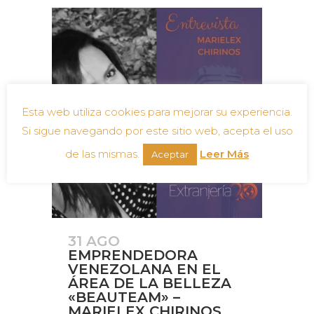
Esta web utiliza cookies para mejorar su experiencia.
Si sigue navegando por este sitio web, acepta el uso
de las mismas.
Leer Más
Aceptar
31 AGO
EMPRENDEDORA
VENEZOLANA EN EL
ÁREA DE LA BELLEZA
«BEAUTEAM» –
MARIELEX CHIRINOS