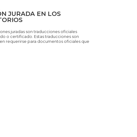
N JURADA EN LOS
TORIOS
ones juradas son traducciones oficiales
ado o certificado. Estas traducciones son
en requerirse para documentos oficiales que