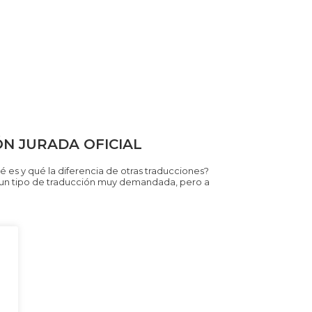
N JURADA OFICIAL
ué es y qué la diferencia de otras traducciones?
s un tipo de traducción muy demandada, pero a