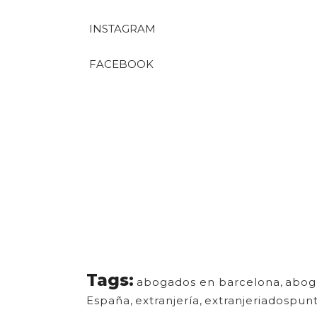
INSTAGRAM
FACEBOOK
Tags:
abogados en barcelona
,
aboga
España
,
extranjería
,
extranjeriadospun