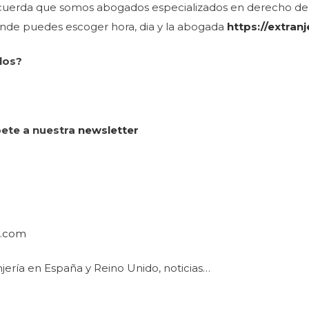
recuerda que somos abogados especializados en derecho de 
onde puedes escoger hora, dia y la abogada
https://extra
los?
bete a nuestra
newslette
r
o.com
jería en España y Reino Unido, noticias…