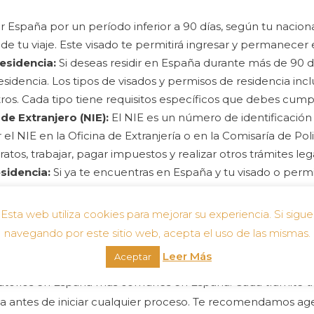
tar España por un período inferior a 90 días, según tu nacio
de tu viaje. Este visado te permitirá ingresar y permanecer
esidencia:
Si deseas residir en España durante más de 90 
esidencia. Los tipos de visados y permisos de residencia in
tros. Cada tipo tiene requisitos específicos que debes cumpl
de Extranjero (NIE):
El NIE es un número de identificación f
l NIE en la Oficina de Extranjería o en la Comisaría de Pol
atos, trabajar, pagar impuestos y realizar otros trámites leg
sidencia:
Si ya te encuentras en España y tu visado o permi
 La renovación debe realizarse antes de la fecha de vencimi
as correspondientes.
Esta web utiliza cookies para mejorar su experiencia. Si sigue
legal en España, es posible que puedas solicitar la reagrupac
navegando por este sitio web, acepta el uso de las mismas.
ntes dependientes) puedan unirse a ti en España. Este trámi
Leer Más
Aceptar
ratorios en España más comunes en España. Cada trámite ti
da antes de iniciar cualquier proceso. Te recomendamos age