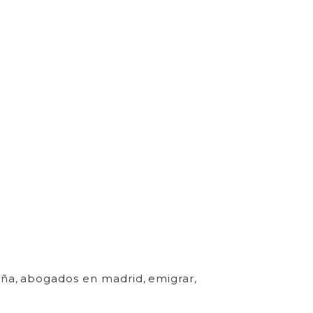
aña
,
abogados en madrid
,
emigrar
,