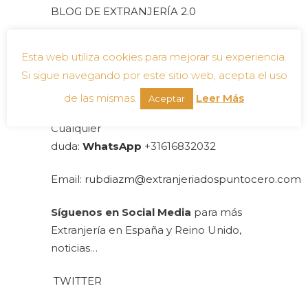
BLOG DE EXTRANJERÍA 2.0
No te pierdas más información y
Esta web utiliza cookies para mejorar su experiencia.
suscríbete a nuestra
newslette
r
Si sigue navegando por este sitio web, acepta el uso
Datos de contacto:
de las mismas.
Leer Más
Aceptar
Cualquier
duda:
WhatsApp
+31616832032
Email:
rubdiazm@extranjeriadospuntocero.com
Síguenos en Social Media
para más
Extranjería en España y Reino Unido,
noticias…
TWITTER